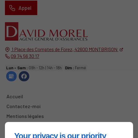
Appel
1 Place des Comptes de Forez,
42600
MONTBRISON
09 74 56 30 17
Lun - Sam :
09h - 12h | 14h - 18h
Dim :
Fermé
Accueil
Contactez-moi
Mentions légales
Plan du site
Your privacy is our priority